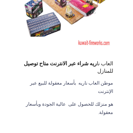
i
s
h
e
d
b
y
A
B
العاب نا
ريه شراء عبر الانترنت متاح توصيل
D
للمنازل
U
موطن العاب ناريه بأسعار معقولة للبيع عبر
L
الإنترنت
L
A
هو منزلك للحصول على عالية الجودة وبأسعار
H
معقولة.
K
A
L