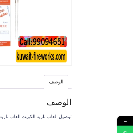
U
L
L
A
H
K
A
L
I
F
A
الوصف
الوصف
توصيل العاب ناريه الكويت العاب ناريه 
→