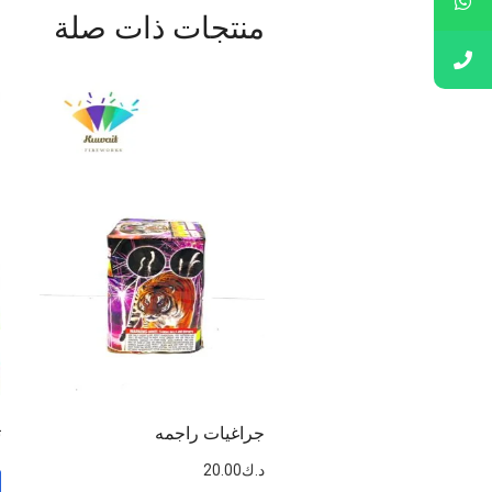
منتجات ذات صلة
جراغيات راجمه
ت
د.ك
20.00