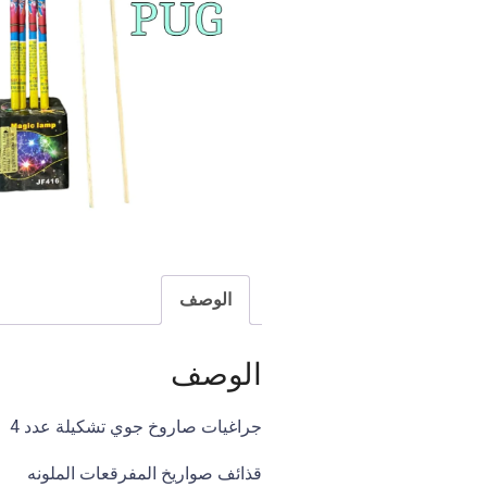
U
L
L
A
H
K
A
L
I
F
A
الوصف
الوصف
جراغيات صاروخ جوي تشكيلة عدد 4
قذائف صواريخ المفرقعات الملونه