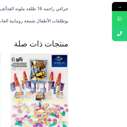
→
جراغي راجمه 16 طلقه ملونه القذأئف الصواريخ عرض أنبوب وسط للحفلات
بوطلقات الأطفال شمعة رومانية العاب ناريه 15 طلقه عدد
منتجات ذات صلة