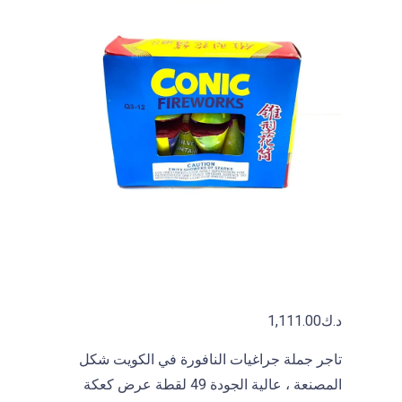
i
s
h
e
d
b
y
A
B
D
U
L
L
A
د.ك
1,111.00
H
K
تاجر جملة جراغيات النافورة في الكويت شكل
A
المصنعة ، عالية الجودة 49 لقطة عرض كعكة
L