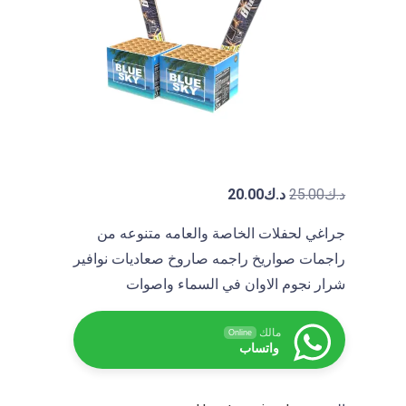
i
s
h
e
d
b
y
A
B
السعر الأصلي هو: د.ك25.00.
السعر الحالي هو: د.ك20.00.
د.ك
25.00
د.ك
20.00
D
جراغي لحفلات الخاصة والعامه متنوعه من
U
L
راجمات صواريخ راجمه صاروخ صعاديات نوافير
L
شرار نجوم الاوان في السماء واصوات
A
H
مالك
Online
K
واتساب
A
L