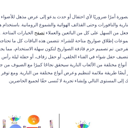
رة أمرًا ضروريًا لأي احتفال أو حدث يدعو إلى عرض مذهل للأضواء وا
نارية والنافورات وحتى القذائف الهوائية والشموع الرومانية. باستخدام 
يجعل من السهل على كل من البائعين والعملاء
تصفح
الخيارات المتاحة. .
وعات إطلاق صواريخ متاحة للشراء. تتضمن هذه الباقات كل ما تحتاجه ل
تفرجين. تم تصميم حزم قاذفة الصواريخ لتكون سهلة الاستخدام، مما يج
تضيف حفل شواء في الفناء الخلفي، أو حفل زفاف، أو حفلة ليلة رأس ا
نواع مختلفة من الألعاب النارية سيحقق نجاحًا كبيرًا مع الضيوف من ج
يضًا طريقة ملائمة لتنظيم وعرض أنواع مختلفة من النارية. ومع توفر ح
ك إلى المستوى التالي وإنشاء تجربة لا تُنسى حقًا لجميع الحاضرين.