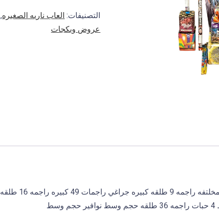
التصنيفات:
العاب ناريه الصغيره
,
عروض وبكجات
جراغي صواريخ شد 31 