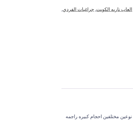
العاب ناريه الكويت
,
جراغيات الفردي
,
صاروخ احجام مخلتفه راجمه 9 طلقه كبيره جراغي راجمات 49 كبيره راجمه 16 طلقه نوعين مختلفين احجام كبيره راجمه