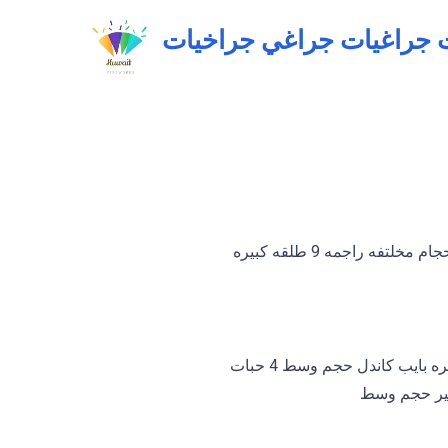
جراغي صواريخ شد 31 صاروخ احجام مخلتفه راجمه 9 طلقه كبيره
احجام كبيره راجمه 12 طلقه كبيره بايب كاندل حجم وسط 4 حبات