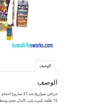
U
L
L
A
H
K
A
L
I
F
A
الوصف
الوصف
12 طلقه كبيره بايب كاندل حجم وسط 4 حبات راجمه 36 طلقه حجم وسط نوافير حجم وسط