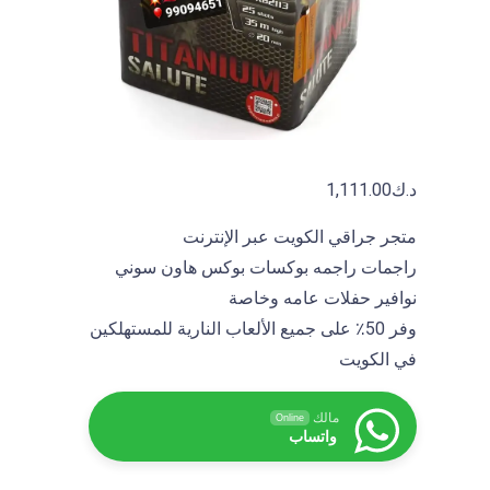
i
s
h
e
d
b
y
د.ك
1,111.00
A
B
متجر جراقي الكويت عبر الإنترنت
D
راجمات راجمه بوكسات بوكس هاون سوني
U
نوافير حفلات عامه وخاصة
L
وفر 50٪ على جميع الألعاب النارية للمستهلكين
L
في الكويت
A
H
K
مالك
Online
واتساب
A
L