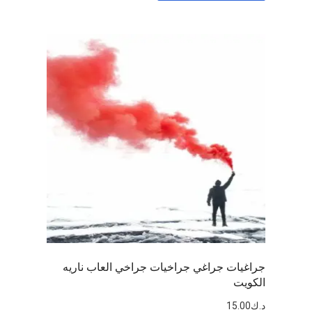
جراغيات جراغي جراخيات جراخي العاب ناريه
الكويت
د.ك
15.00